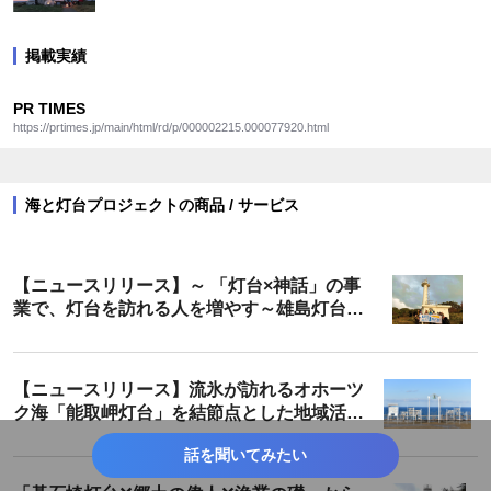
掲載実績
PR TIMES
https://prtimes.jp/main/html/rd/p/000002215.000077920.html
海と灯台プロジェクトの商品 / サービス
【ニュースリリース】～ 「灯台×神話」の事
業で、灯台を訪れる人を増やす～雄島灯台散
策ツアーが遂に完成！
【ニュースリリース】流氷が訪れるオホーツ
ク海「能取岬灯台」を結節点とした地域活性
化 「願いを叶える鐘」「ホタテ貝の絵馬」の
話を聞いてみたい
設置成果報告