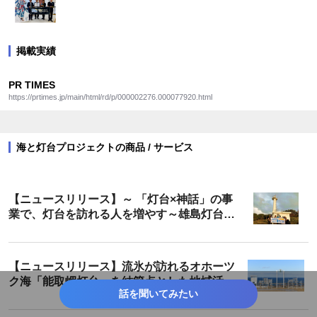
掲載実績
PR TIMES
https://prtimes.jp/main/html/rd/p/000002276.000077920.html
海と灯台プロジェクトの商品 / サービス
【ニュースリリース】～ 「灯台×神話」の事
業で、灯台を訪れる人を増やす～雄島灯台散
策ツアーが遂に完成！
【ニュースリリース】流氷が訪れるオホーツ
ク海「能取岬灯台」を結節点とした地域活性
話を聞いてみたい
化 「願いを叶える鐘」「ホタテ貝の絵馬」の
設置成果報告