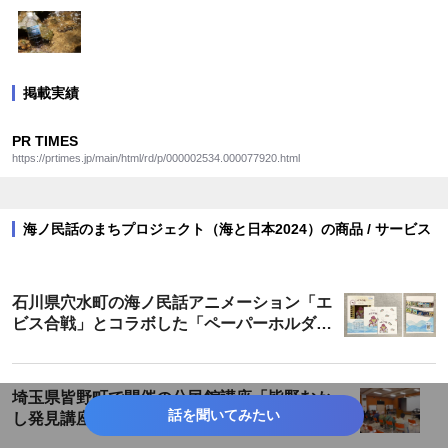
掲載実績
PR TIMES
https://prtimes.jp/main/html/rd/p/000002534.000077920.html
海ノ民話のまちプロジェクト（海と日本2024）の商品 / サービス
石川県穴水町の海ノ民話アニメーション「エ
ビス合戦」とコラボした「ペーパーホルダ
ー」が登場！
埼玉県皆野町で開催の公民館講座「皆野むか
話を聞いてみたい
し発見講座」にて海ノ民話アニメーション
「カミの話」を上映・解説しました