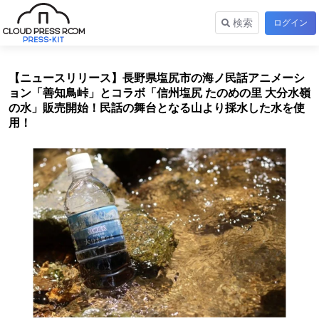
検索
ログイン
【ニュースリリース】長野県塩尻市の海ノ民話アニメーシ
ョン「善知鳥峠」とコラボ「信州塩尻 たのめの里 大分水嶺
の水」販売開始！民話の舞台となる山より採水した水を使
用！