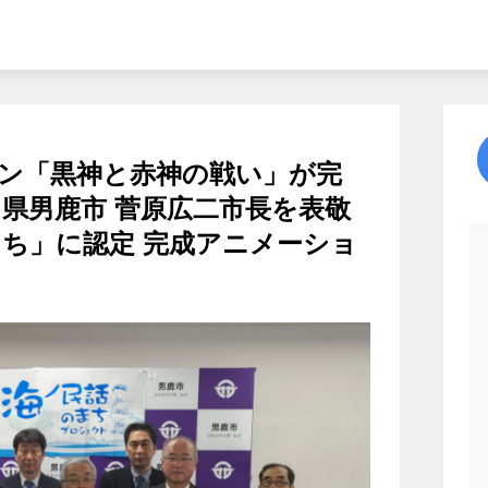
ン「黒神と赤神の戦い」が完
田県男鹿市 菅原広二市長を表敬
まち」に認定 完成アニメーショ