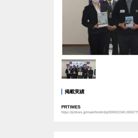
掲載実績
PRTIMES
https://prtimes.jp/main/html/rd/p/000002340.000077