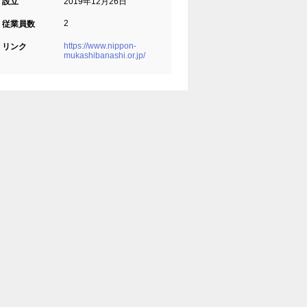
設立
2019年12月26日
2
従業員数
https://www.nippon-
リンク
mukashibanashi.or.jp/