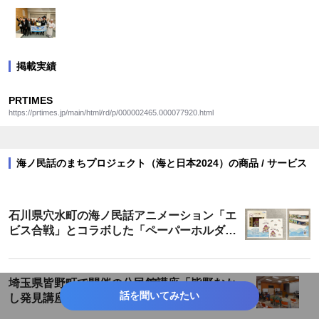
掲載実績
PRTIMES
https://prtimes.jp/main/html/rd/p/000002465.000077920.html
海ノ民話のまちプロジェクト（海と日本2024）の商品 / サービス
石川県穴水町の海ノ民話アニメーション「エ
ビス合戦」とコラボした「ペーパーホルダ
ー」が登場！
埼玉県皆野町で開催の公民館講座「皆野むか
話を聞いてみたい
し発見講座」にて海ノ民話アニメーション
「カミの話」を上映・解説しました