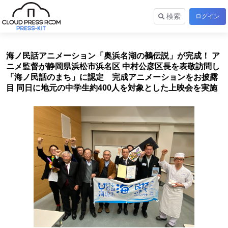
検索
ログイン
海ノ民話アニメーション「奥浜名湖の鵺伝説」が完成！ ア
ニメ監督が静岡県浜松市浜名区 中村公彦区長を表敬訪問し
「海ノ民話のまち」に認定 完成アニメーションをお披露
目 同日に地元の中学生約400人を対象とした上映会を実施