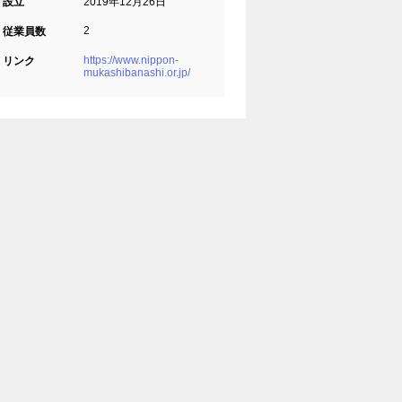
設立
2019年12月26日
2
従業員数
https://www.nippon-
リンク
mukashibanashi.or.jp/