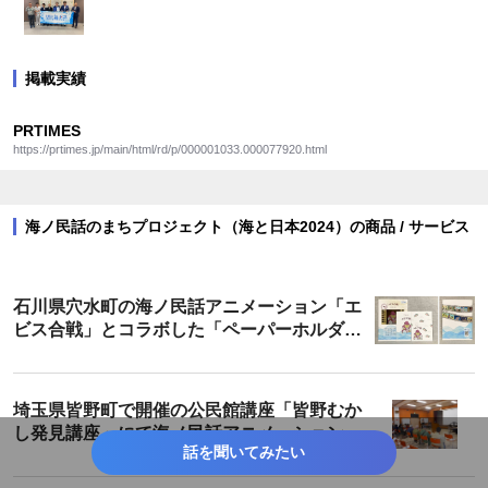
掲載実績
PRTIMES
https://prtimes.jp/main/html/rd/p/000001033.000077920.html
海ノ民話のまちプロジェクト（海と日本2024）の商品 / サービス
石川県穴水町の海ノ民話アニメーション「エ
ビス合戦」とコラボした「ペーパーホルダ
ー」が登場！
埼玉県皆野町で開催の公民館講座「皆野むか
し発見講座」にて海ノ民話アニメーション
話を聞いてみたい
「カミの話」を上映・解説しました