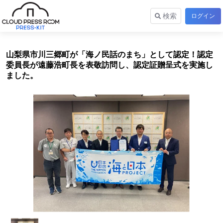
検索
ログイン
山梨県市川三郷町が「海ノ民話のまち」として認定！認定
委員長が遠藤浩町長​を表敬訪問し、認定証贈呈式を実施し
ました。