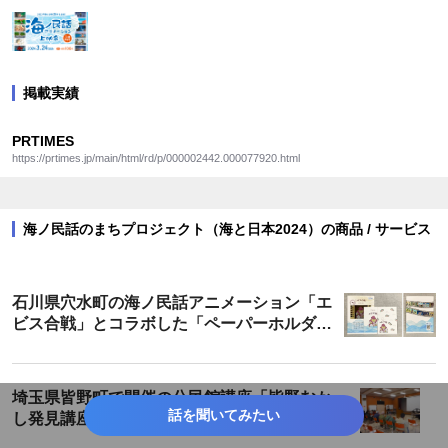
掲載実績
PRTIMES
https://prtimes.jp/main/html/rd/p/000002442.000077920.html
海ノ民話のまちプロジェクト（海と日本2024）の商品 / サービス
石川県穴水町の海ノ民話アニメーション「エ
ビス合戦」とコラボした「ペーパーホルダ
ー」が登場！
埼玉県皆野町で開催の公民館講座「皆野むか
話を聞いてみたい
し発見講座」にて海ノ民話アニメーション
「カミの話」を上映・解説しました