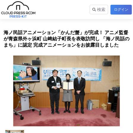
検索
ログイン
海ノ民話アニメーション「かんだ蟹」が完成！ アニメ監督
が青森県外ヶ浜町 山﨑結子町長を表敬訪問し 「海ノ民話の
まち」に認定 完成アニメーションをお披露目しました