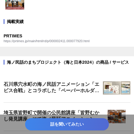
掲載実績
PRTIMES
https://prtimes.jp/main/html/rd/p/000002411.000077920.html
海ノ民話のまちプロジェクト（海と日本2024）の商品 / サービス
石川県穴水町の海ノ民話アニメーション「エ
ビス合戦」とコラボした「ペーパーホルダ
ー」が登場！
埼玉県皆野町で開催の公民館講座「皆野むか
し発見講座」にて海ノ民話アニメーション
話を聞いてみたい
「カミの話」を上映・解説しました