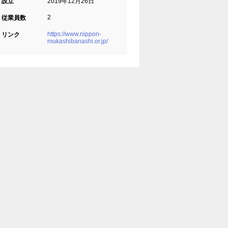
設立
2019年12月26日
2
従業員数
https://www.nippon-
リンク
mukashibanashi.or.jp/