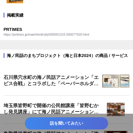
掲載実績
PRTIMES
https://prtimes.jp/main/html/rd/p/000001315.000077920.html
海ノ民話のまちプロジェクト（海と日本2024）の商品 / サービス
石川県穴水町の海ノ民話アニメーション「エ
ビス合戦」とコラボした「ペーパーホルダ
ー」が登場！
埼玉県皆野町で開催の公民館講座「皆野むか
し発見講座」にて海ノ民話アニメーション
「カミの話」を上映・解説しました
話を聞いてみたい