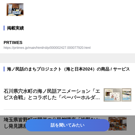
掲載実績
PRTIMES
https://prtimes.jp/main/html/rd/p/000002427.000077920.html
海ノ民話のまちプロジェクト（海と日本2024）の商品 / サービス
石川県穴水町の海ノ民話アニメーション「エ
ビス合戦」とコラボした「ペーパーホルダ
ー」が登場！
埼玉県皆野町で開催の公民館講座「皆野むか
話を聞いてみたい
し発見講座」にて海ノ民話アニメーション
「カミの話」を上映・解説しました