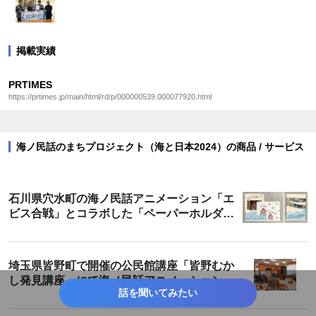
掲載実績
PRTIMES
https://prtimes.jp/main/html/rd/p/000000539.000077920.html
海ノ民話のまちプロジェクト（海と日本2024）の商品 / サービス
石川県穴水町の海ノ民話アニメーション「エ
ビス合戦」とコラボした「ペーパーホルダ
ー」が登場！
埼玉県皆野町で開催の公民館講座「皆野むか
し発見講座」にて海ノ民話アニメーション
話を聞いてみたい
「カミの話」を上映・解説しました