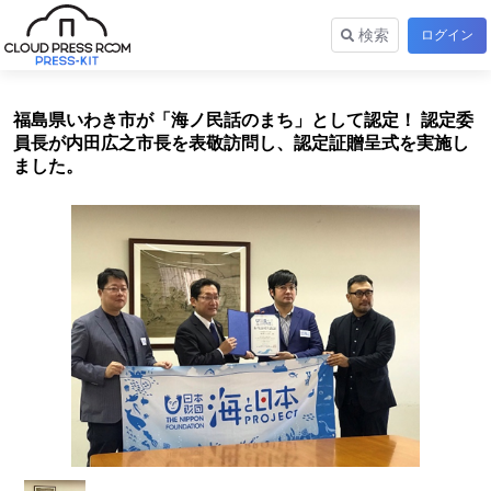
検索
ログイン
福島県いわき市が「海ノ民話のまち」として認定！ 認定委
員長が内田広之市長を表敬訪問し、認定証贈呈式を実施し
ました。