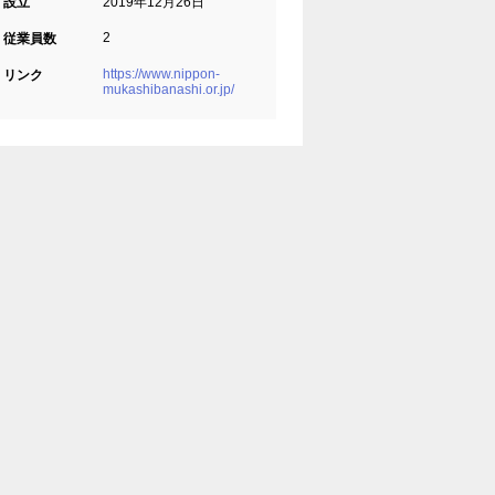
設立
2019年12月26日
2
従業員数
https://www.nippon-
リンク
mukashibanashi.or.jp/