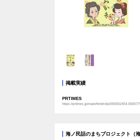
掲載実績
PRTIMES
https://prtimes.jp/main/html/rd/p/000002454.000077
海ノ民話のまちプロジェクト（海と