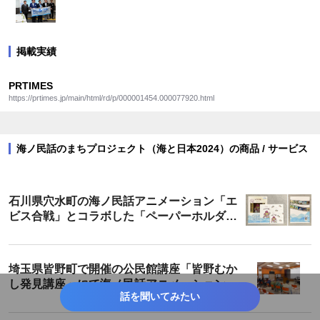
掲載実績
PRTIMES
https://prtimes.jp/main/html/rd/p/000001454.000077920.html
海ノ民話のまちプロジェクト（海と日本2024）の商品 / サービス
石川県穴水町の海ノ民話アニメーション「エ
ビス合戦」とコラボした「ペーパーホルダ
ー」が登場！
埼玉県皆野町で開催の公民館講座「皆野むか
し発見講座」にて海ノ民話アニメーション
話を聞いてみたい
「カミの話」を上映・解説しました