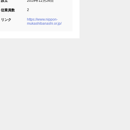
設立
2019年12月26日
2
従業員数
https://www.nippon-
リンク
mukashibanashi.or.jp/