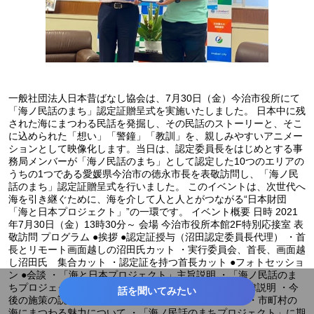
一般社団法人日本昔ばなし協会は、7月30日（金）今治市役所にて
「海ノ民話のまち」認定証贈呈式を実施いたしました。 日本中に残
された海にまつわる民話を発掘し、その民話のストーリーと、そこ
に込められた「想い」「警鐘」「教訓」を、親しみやすいアニメー
ションとして映像化します。当日は、認定委員長をはじめとする事
務局メンバーが「海ノ民話のまち」として認定した10つのエリアの
うちの1つである愛媛県今治市の徳永市長を表敬訪問し、「海ノ民
話のまち」認定証贈呈式を行いました。 このイベントは、次世代へ
海を引き継ぐために、海を介して人と人とがつながる“日本財団
「海と日本プロジェクト」”の一環です。 イベント概要 日時 2021
年7月30日（金）13時30分～ 会場 今治市役所本館2F特別応接室 表
敬訪問 プログラム ●挨拶 ●認定証授与（沼田認定委員長代理） ・首
長とリモート画面越しの沼田氏カット ・実行委員会、首長、画面越
し沼田氏 集合カット ・認定証を持つ首長カット ●フォトセッショ
ン ●会談 ・「海と日本プロジェクト」主旨説明 ・「海ノ民話のま
ちプロジェクト」主旨説明 ・今回の認定にいたった経緯説明 ・今
話を聞いてみたい
後の施策の説明 ●取材（首長） ・今回の認定を受けて ・市町村の
海にまつわる魅力について ・「海ノ民話のまちプロジェクト」に期