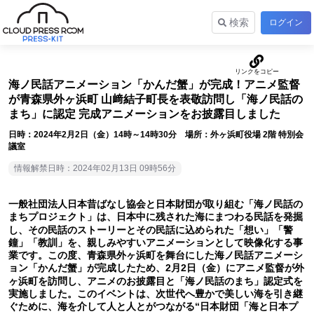
検索
ログイン
海ノ民話アニメーション「かんだ蟹」が完成！アニメ監督
が青森県外ヶ浜町 山﨑結子町長を表敬訪問し「海ノ民話の
まち」に認定 完成アニメーションをお披露目しました
日時：2024年2月2日（金）14時～14時30分 場所：外ヶ浜町役場 2階 特別会
議室
情報解禁日時：2024年02月13日 09時56分
一般社団法人日本昔ばなし協会と日本財団が取り組む「海ノ民話の
まちプロジェクト」は、日本中に残された海にまつわる民話を発掘
し、その民話のストーリーとその民話に込められた「想い」「警
鐘」「教訓」を、親しみやすいアニメーションとして映像化する事
業です。この度、青森県外ヶ浜町を舞台にした海ノ民話アニメーシ
ョン「かんだ蟹」が完成したため、2月2日（金）にアニメ監督が外
ヶ浜町を訪問し、アニメのお披露目と「海ノ民話のまち」認定式を
実施しました。このイベントは、次世代へ豊かで美しい海を引き継
ぐために、海を介して人と人とがつながる“日本財団「海と日本プ