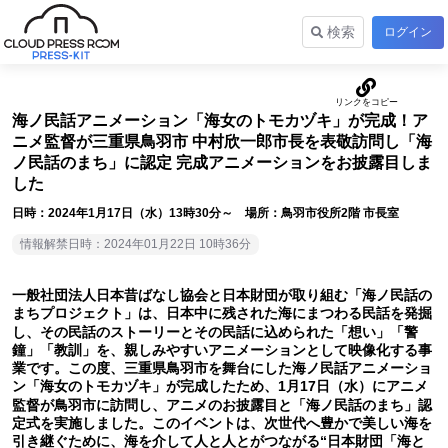
検索
ログイン
海ノ民話アニメーション「海女のトモカヅキ」が完成！ア
ニメ監督が三重県鳥羽市 中村欣一郎市長を表敬訪問し「海
ノ民話のまち」に認定 完成アニメーションをお披露目しま
した
日時：2024年1月17日（水）13時30分～ 場所：鳥羽市役所2階 市長室
情報解禁日時：2024年01月22日 10時36分
一般社団法人日本昔ばなし協会と日本財団が取り組む「海ノ民話の
まちプロジェクト」は、日本中に残された海にまつわる民話を発掘
し、その民話のストーリーとその民話に込められた「想い」「警
鐘」「教訓」を、親しみやすいアニメーションとして映像化する事
業です。この度、三重県鳥羽市を舞台にした海ノ民話アニメーショ
ン「海女のトモカヅキ」が完成したため、1月17日（水）にアニメ
監督が鳥羽市に訪問し、アニメのお披露目と「海ノ民話のまち」認
定式を実施しました。このイベントは、次世代へ豊かで美しい海を
引き継ぐために、海を介して人と人とがつながる“日本財団「海と