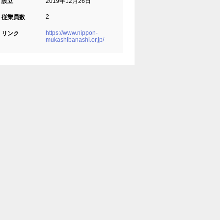
設立
2019年12月26日
2
従業員数
https://www.nippon-
リンク
mukashibanashi.or.jp/