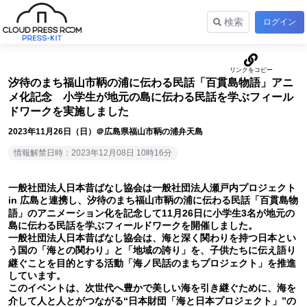
検索
ログイン
汐待のまち福山市鞆の浦に伝わる民話「百貫島物語」アニ
メ化記念 小学生が地元の島に伝わる民話を学ぶフィール
ドワークを実施しました
2023年11月26日（日）＠広島県福山市鞆の浦弁天島
情報解禁日時：2023年12月08日 10時16分
一般社団法人日本昔ばなし協会は一般社団法人瀬戸内プロジェクト
in 広島と連携し、汐待のまち福山市鞆の浦に伝わる民話「百貫島物
語」のアニメーション化を記念して11月26日に小学生3名が地元の
島に伝わる民話を学ぶフィールドワークを開催しました。
一般社団法人日本昔ばなし協会は、海と深く関わりを持つ日本とい
う国の「海との関わり」と「地域の誇り」を、子供たちに伝え語り
継ぐことを目的とする活動「海ノ民話のまちプロジェクト」を推進
しています。
このイベントは、次世代へ豊かで美しい海を引き継ぐために、海を
介して人と人とがつながる“日本財団「海と日本プロジェクト」”の