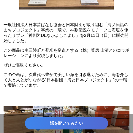
一般社団法人日本昔ばなし協会と日本財団が取り組む「海ノ民話の
まちプロジェクト」事業の一環で、神割伝説をモチーフに海塩を使
ったサブレ「神割岩DEなかよしこよし」を2月11日（日）に販売開
始しました。
この商品は南三陸町と登米を拠点とする（株）菓房 山清とのコラボ
レーションにより実現しました。
ぜひご賞味ください。
この企画は、次世代へ豊かで美しい海を引き継ぐために、海を介し
て人と人とがつながる“日本財団「海と日本プロジェクト」”の一環
で実施しています。
話を聞いてみたい