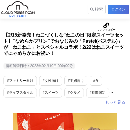
検索
ログイン
【2/15新発売！ねこづくしな"ねこの日"限定スイーツセッ
ト】“なめらかプリン”でおなじみの「Pastel(パステル)」
が「ねこねこ」とスペシャルコラボ！2/22はねこスイーツ
でにゃめらかにお祝い！
情報解禁日時：2023年02月10日 00時00分
#ファミリー向け
#女性向け
#主婦向け
#食
#ライフスタイル
#スイーツ
#グルメ
#期間限定
#ギフト
#東京