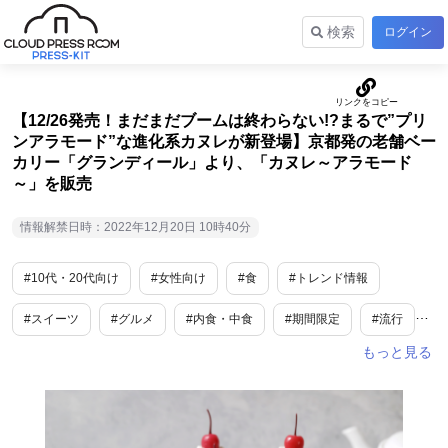
検索
ログイン
【12/26発売！まだまだブームは終わらない!?まるで”プリ
ンアラモード”な進化系カヌレが新登場】京都発の老舗ベー
カリー「グランディール」より、「カヌレ～アラモード
～」を販売
情報解禁日時：2022年12月20日 10時40分
#10代・20代向け
#女性向け
#食
#トレンド情報
#スイーツ
#グルメ
#内食・中食
#期間限定
#流行
#旬