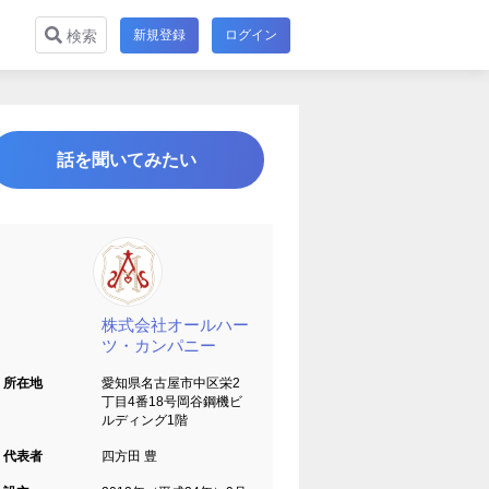
新規登録
ログイン
検索
話を聞いてみたい
株式会社オールハー
ツ・カンパニー
所在地
愛知県名古屋市中区栄2
丁目4番18号岡谷鋼機ビ
ルディング1階
代表者
四方田 豊