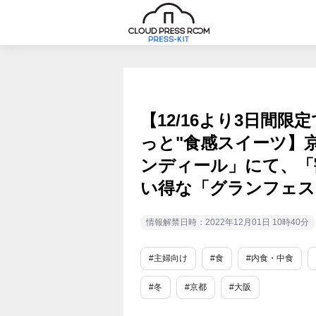
【12/16より3日間限
っと"食感スイーツ】
ンディール」にて、「
い得な「グランフェ
情報解禁日時：2022年12月01日 10時40分
#主婦向け
#食
#内食・中食
#冬
#京都
#大阪