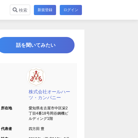
新規登録
ログイン
検索
話を聞いてみたい
株式会社オールハー
ツ・カンパニー
所在地
愛知県名古屋市中区栄2
丁目4番18号岡谷鋼機ビ
ルディング1階
代表者
四方田 豊