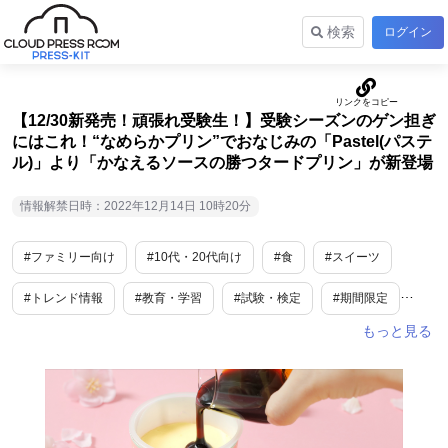
検索
ログイン
【12/30新発売！頑張れ受験生！】受験シーズンのゲン担ぎ
にはこれ！“なめらかプリン”でおなじみの「Pastel(パステ
ル)」より「かなえるソースの勝つタードプリン」が新登場
情報解禁日時：2022年12月14日 10時20分
#ファミリー向け
#10代・20代向け
#食
#スイーツ
#トレンド情報
#教育・学習
#試験・検定
#期間限定
#開運
#変わった物