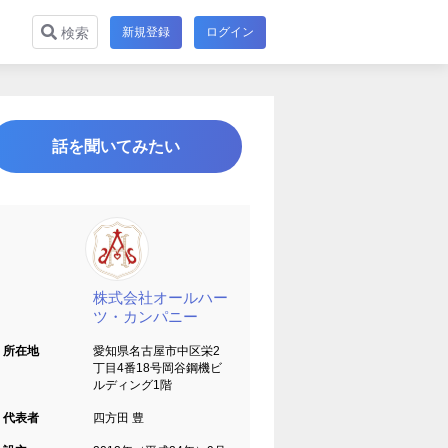
新規登録
ログイン
検索
話を聞いてみたい
株式会社オールハー
ツ・カンパニー
所在地
愛知県名古屋市中区栄2
丁目4番18号岡谷鋼機ビ
ルディング1階
代表者
四方田 豊