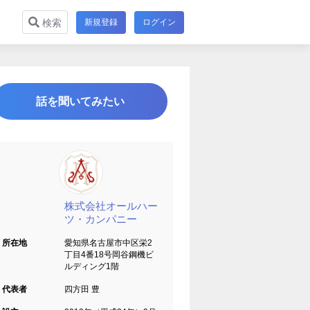
新規登録
ログイン
検索
話を聞いてみたい
株式会社オールハー
ツ・カンパニー
所在地
愛知県名古屋市中区栄2
丁目4番18号岡谷鋼機ビ
ルディング1階
代表者
四方田 豊