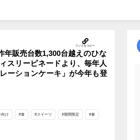
昨年販売台数1,300台越えのひな
ィスリーピネードより、毎年人
レーションケーキ」が今年も登
ー向け
#食
#スイーツ
#期間限定
#春