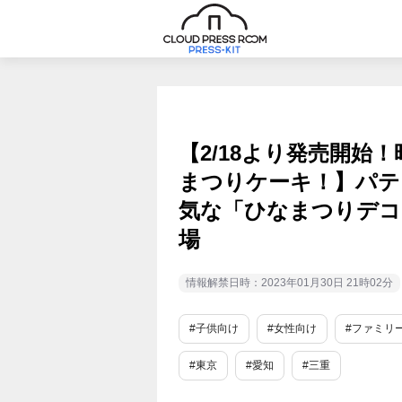
【2/18より発売開始！
まつりケーキ！】パテ
気な「ひなまつりデコ
場
情報解禁日時：2023年01月30日 21時02分
#子供向け
#女性向け
#ファミリ
#東京
#愛知
#三重