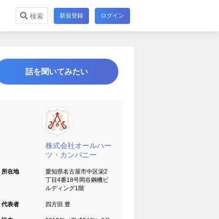
新規登録
ログイン
検索
話を聞いてみたい
株式会社オールハー
ツ・カンパニー
所在地
愛知県名古屋市中区栄2
丁目4番18号岡谷鋼機ビ
ルディング1階
代表者
四方田 豊