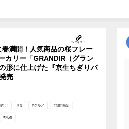
に春満開！人気商品の桜フレー
カリー「GRANDIR（グラン
の形に仕上げた『京生ちぎりパ
新発売
性向け
#食
#グルメ
#期間限定
#京都