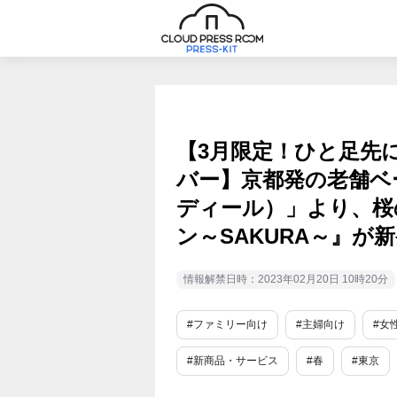
【3月限定！ひと足先
バー】京都発の老舗ベー
ディール）」より、桜
ン～SAKURA～』が
情報解禁日時：2023年02月20日 10時20分
#ファミリー向け
#主婦向け
#女
#新商品・サービス
#春
#東京