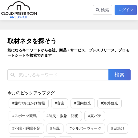
検索
ログイン
取材ネタを探そう
気になるキーワードから会社、商品・サービス、プレスリリース、プロモ
ートシートを検索できます
今月のピックアップタグ
#旅行/お出かけ情報
#音楽
#国内観光
#海外観光
#スポーツ観戦
#防災・救急・防犯
#夏バテ
#不眠・睡眠不足
#台風
#シルバーウィーク
#日焼け