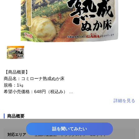
【商品概要】
商品名：コミローナ熟成ぬか床
規格：1㎏
希望小売価格：648円（税込み）
【使い方】
①野菜をきれいに洗い、適当な大きさに切ったら、野菜が床に隠れ
商品概要
るように漬け込みます。
②空気を抜いて漬け込み、水洗いしてお召し上がりください。
話を聞いてみたい
対応エリア
全国の量販店・ドラックストア・ECサイト
【商品特徴】