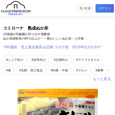
検索
ログイン
コミローナ 熟成ぬか床
10億個の乳酸菌が作り出す発酵感
ぬか床経験者の80％以上が「一番おいしいぬか床」と評価
5年連続 売上過去最高を記録 コロナ前 2019年比122.8％
#シニア向け
#女性向け
#主婦向け
#ライフスタイル
#食
#生鮮・加工食品
#内食・中食
#グルメ
#家事
#食品産業
#小売・卸販売
#業界で人気
#EC
#toC
#夏バテ
#SDGs・ESG
#企業情報
#衣食住
#夏