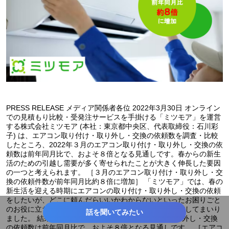
#営業支援
#テクノロジー
#福祉・生活サポート
#ライフサポート
#WEBサービス
#EC
#地域活性・地方創生
#バックオフィス支援
#マネー
#toB
#最大級
#ユニコーン
#調査データ
#業界で人気
#toC
#ユニーク
#話題
#衣食住
#企業情報
#コロナ
PRESS RELEASE メディア関係者各位 2022年3月30日 オンライン
#生活情報
#ニューノーマル
#旬
#政治/経済
での見積もり比較・受発注サービスを手掛ける「ミツモア」を運営
する株式会社ミツモア (本社：東京都中央区、代表取締役：石川彩
#働き方改革
#新生活
#春
#入社式
#受験・入試
子) は、エアコン取り付け・取り外し・交換の依頼数を調査・比較
したところ、2022年３月のエアコン取り付け・取り外し・交換の依
頼数は前年同月比で、およそ８倍となる見通しです。春からの新生
#歓送迎会
#入学式
#卒業式
#北海道
#岩手
活のための引越し需要が多く寄せられたことが大きく伸長した要因
の一つと考えられます。 ［３月のエアコン取り付け・取り外し・交
#宮城
#茨城
#東京
#静岡
#富山
#愛知
換の依頼件数が前年同月比約８倍に増加］ 「ミツモア」では、春の
新生活を迎える時期にエアコンの取り付け・取り外し・交換の依頼
#和歌山
#京都
#岡山
#鳥取
#香川
#福岡
をしたいが、どこに頼んだらいいかわからないといったお困りごと
のお役に立ちたいと考え、マーケティングの強化を実施してまいり
話を聞いてみたい
#鹿児島
#長崎
#関東地方
#中国地方
#青森
ました。 結果、2022年３月のエアコン取り付け・取り外し・交換
の依頼数は前年同月比で、およそ８倍となる見通しです。 ［エアコ