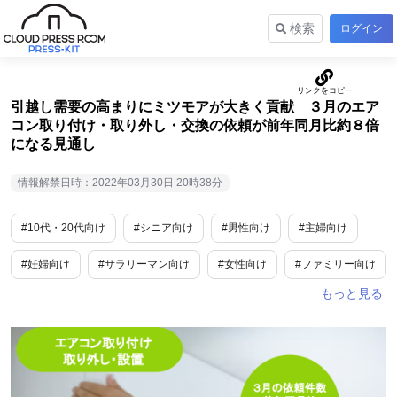
検索
ログイン
引越し需要の高まりにミツモアが大きく貢献 ３月のエア
コン取り付け・取り外し・交換の依頼が前年同月比約８倍
になる見通し
情報解禁日時：2022年03月30日 20時38分
#10代・20代向け
#シニア向け
#男性向け
#主婦向け
#妊婦向け
#サラリーマン向け
#女性向け
#ファミリー向け
#トレンド情報
#ビジネス/経済/マネー
#報道/ドキュメンタリー
#ライフスタイル
#コンピューター・IT
#ITガジェット
#住宅・不動産
#業務効率化
#アプリ
#IT
#DX