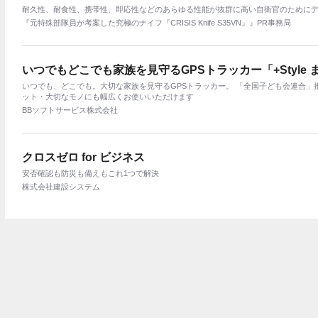
耐久性、耐食性、携帯性、即応性などのあらゆる性能が抜群に高い自衛官のために
『元特殊部隊員が考案した究極のナイフ『CRISIS Knife S35VN』』PR事務局
いつでもどこでも家族を見守るGPSトラッカー「+Style 
いつでも、どこでも。大切な家族を見守るGPSトラッカー。 「全国子ども会連合」
ット・大切なモノにも幅広くお使いいただけます
BBソフトサービス株式会社
クロスゼロ for ビジネス
安否確認も防災も備えもこれ1つで解決
株式会社建設システム