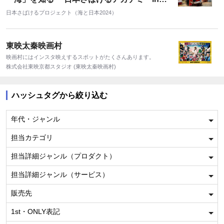
阪市中央卸売市場 本場』を開催しました！
日本さばけるプロジェクト（海と日本2024）
東映太秦映画村
映画村にはインスタ映えするスポットがたくさんあります。
株式会社東映京都スタジオ (東映太秦映画村)
ハッシュタグから絞り込む
年代・ジャンル
担当カテゴリ
担当詳細ジャンル（プロダクト）
担当詳細ジャンル（サービス）
販売先
1st・ONLY表記