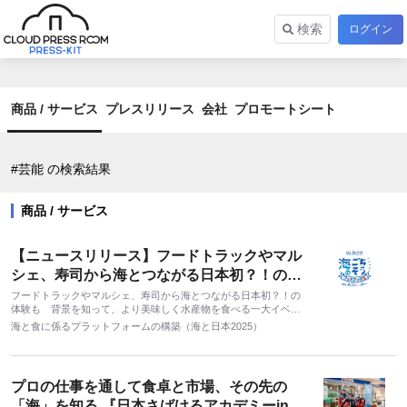
検索
ログイン
商品 / サービス
プレスリリース
会社
プロモートシート
#芸能 の検索結果
商品 / サービス
【ニュースリリース】フードトラックやマル
シェ、寿司から海とつながる日本初？！の体
験も 背景を知って、より美味しく水産物を
フードトラックやマルシェ、寿司から海とつながる日本初？！の
体験も 背景を知って、より美味しく水産物を食べる一大イベン
食べる一大イベント「海のごちそうフェステ
ト
海と食に係るプラットフォームの構築（海と日本2025）
ィバル2023」開催決定！
プロの仕事を通して食卓と市場、その先の
「海」を知る 『日本さばけるアカデミーin大