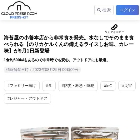
検索
ログイン
海苔屋の小善本店から非常食を発売。水なしでそのまま食
べられる【のりカケルくんの備えるライスしお味、カレー
味】が9月1日新登場
1食約500㎉もあるので非常時でも安心。アウトドアにも最適。
情報解禁日時：2023年08月25日 00時00分
#ファミリー向け
#食
#防災・救急・防犯
#災害
#toC
#レジャー・アウトドア