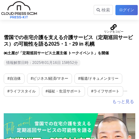
検索
ログイン
雪国での在宅介護を支える介護サービス（定期巡回サービ
ス）の可能性を語る2025・1・29 in 札幌
㈱土屋が「定期巡回サービス土屋主催 トークイベント」を開催
情報解禁日時：2025年01月16日 15時52分
#自治体
#ビジネス/経済/マネー
#報道/ドキュメンタリー
#ライフスタイル
#福祉・生活サポート
#ライフサポート
#医療・福祉
#教育・学習
#認知症
#SDGs・ESG