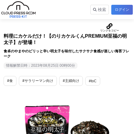
検索
ログイン
料理にカケルだけ！【のりカケルくんPREMIUM至福の明
太子】が登場！
食卓のやまやのピリッと辛い明太子を味付したサクサク食感が楽しい海苔フレ
ーク
情報解禁日時：2023年08月25日 00時00分
#食
#サラリーマン向け
#主婦向け
#toC