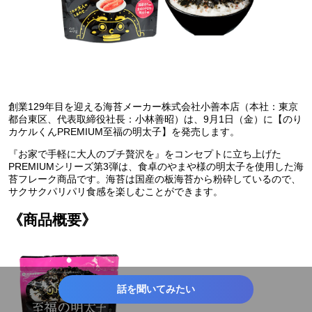
創業129年目を迎える海苔メーカー株式会社小善本店（本社：東京
都台東区、代表取締役社長：小林善昭）は、9月1日（金）に【のり
カケルくんPREMIUM至福の明太子】を発売します。
『お家で手軽に大人のプチ贅沢を』をコンセプトに立ち上げた
PREMIUMシリーズ第3弾は、食卓のやまや様の明太子を使用した海
苔フレーク商品です。海苔は国産の板海苔から粉砕しているので、
サクサクパリパリ食感を楽しむことができます。
《商品概要》
話を聞いてみたい