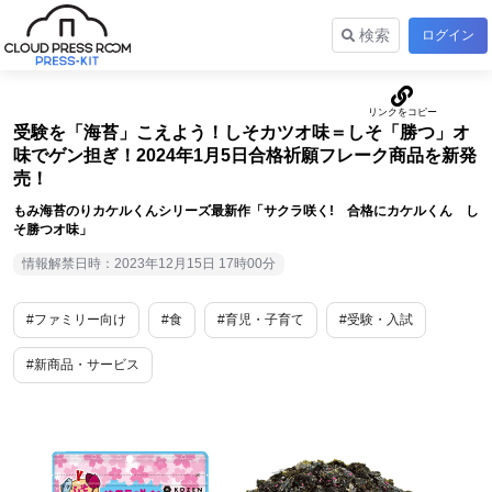
検索
ログイン
受験を「海苔」こえよう！しそカツオ味＝しそ「勝つ」オ
味でゲン担ぎ！2024年1月5日合格祈願フレーク商品を新発
売！
もみ海苔のりカケルくんシリーズ最新作「サクラ咲く! 合格にカケルくん し
そ勝つオ味」
情報解禁日時：2023年12月15日 17時00分
#ファミリー向け
#食
#育児・子育て
#受験・入試
#新商品・サービス