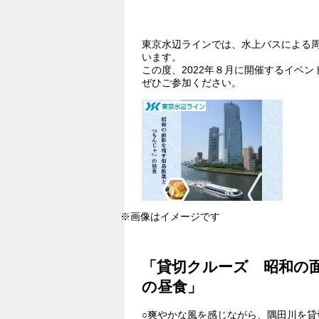
#国内観光
#アミューズメント
#
#期間限定
#業界で人気
#旬
東京水辺ラインでは、水上バスによる
います。
この度、2022年８月に開催するイベ
ぜひご参加ください。
※画像はイメージです
「貸切クルーズ 昭和の
の昼食」
○爽やかな風を感じながら、隅田川を貸