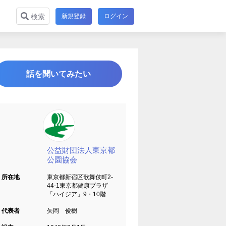
新規登録
ログイン
検索
話を聞いてみたい
公益財団法人東京都
公園協会
所在地
東京都新宿区歌舞伎町2-
44-1東京都健康プラザ
「ハイジア」9・10階
代表者
矢岡 俊樹