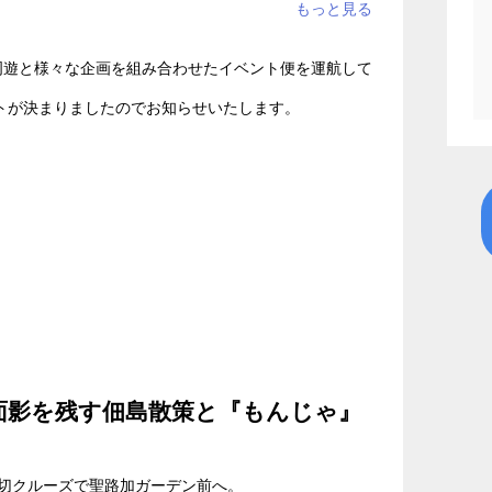
交通・運輸
#旅行
#数量限定
#toC
#ご褒美
#夏
#夏休み
#東京
周遊と様々な企画を組み合わせたイベント便を運航して
ントが決まりましたのでお知らせいたします。
面影を残す佃島散策と『もんじゃ』
切クルーズで聖路加ガーデン前へ。