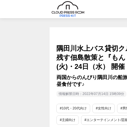
隅田川水上バス貸切クル
残す佃島散策と『もん
(火)・24日（水） 開催
両国からのんびり隅田川の船
昼食付です♪
情報解禁日時：2022年07月14日 15時39分
#10代・20代向け
#女性向け
#男
#主婦向け
#エンターテインメント/芸