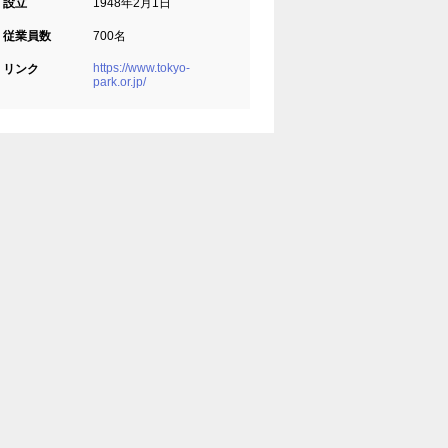
設立
1948年2月1日
従業員数
700名
https://www.tokyo-
リンク
park.or.jp/