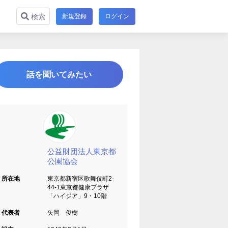
新規登録
ログイン
検索
話を聞いてみたい
公益財団法人東京都
公園協会
所在地
東京都新宿区歌舞伎町2-
44-1東京都健康プラザ
「ハイジア」9・10階
代表者
矢岡 俊樹