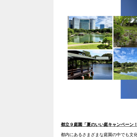
#穴場
#夏
#夏休み
#東京
都立９庭園「夏のいい庭キャンペーン
都内にあるさまざまな庭園の中でも文