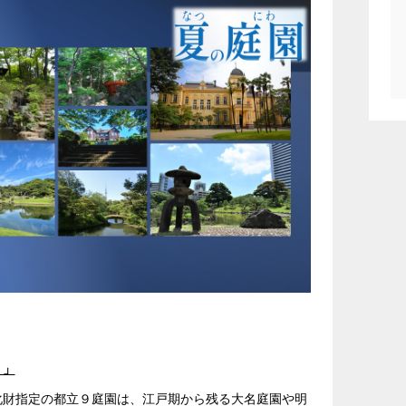
！」
化財指定の都立９庭園は、江戸期から残る大名庭園や明