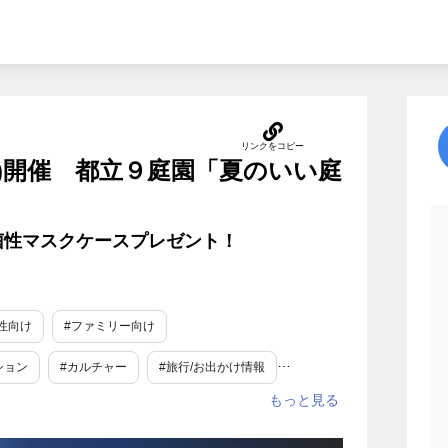
(日)開催 都立９庭園「夏のいい庭
抗菌性マスクケースプレゼント！
性向け
#ファミリー向け
ション
#カルチャー
#旅行/お出かけ情報
#着物・浴衣・水着
#旅行
#数量限定
#旬