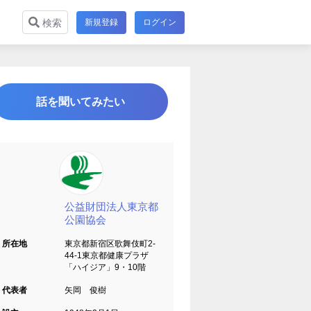
新規登録
ログイン
検索
話を聞いてみたい
公益財団法人東京都
公園協会
所在地
東京都新宿区歌舞伎町2-
44-1東京都健康プラザ
「ハイジア」9・10階
代表者
矢岡 俊樹