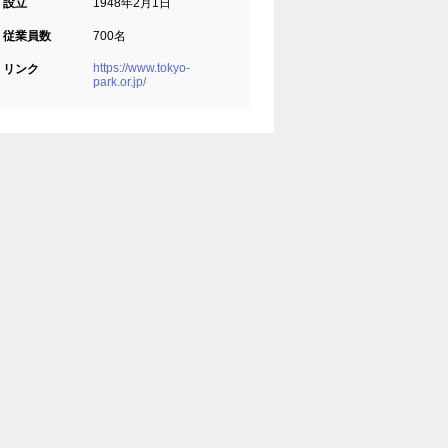
設立
1948年2月1日
従業員数
700名
https://www.tokyo-
リンク
park.or.jp/