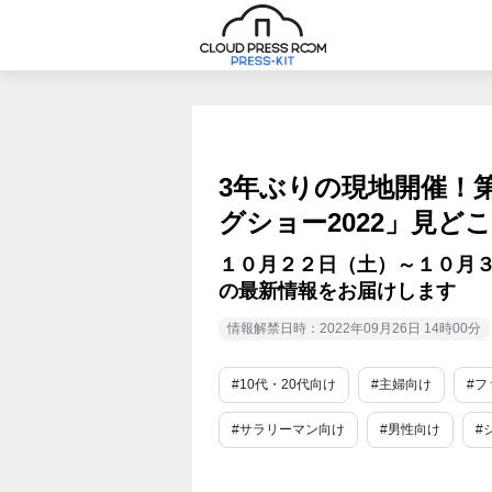
3年ぶりの現地開催！
グショー2022」見ど
１０月２２日（土）～１０月
の最新情報をお届けします
情報解禁日時：2022年09月26日 14時00分
#10代・20代向け
#主婦向け
#フ
#サラリーマン向け
#男性向け
#
#教育
#旅行/お出かけ情報
#ガー