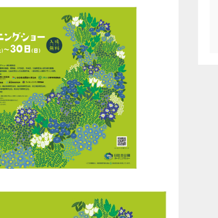
#工夫
#旬
#東京