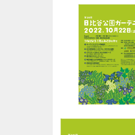
#期間限定
#業界で人気
#エコ