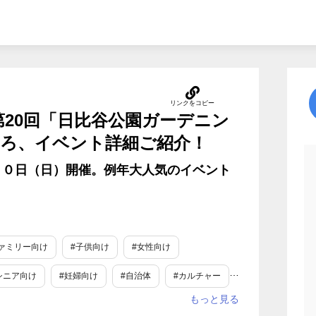
第20回「日比谷公園ガーデニン
ころ、イベント詳細ご紹介！
３０日（日）開催。例年大人気のイベント
ァミリー向け
#子供向け
#女性向け
シニア向け
#妊婦向け
#自治体
#カルチャー
デニング・菜園
#イベント
#学問・学術
#toC