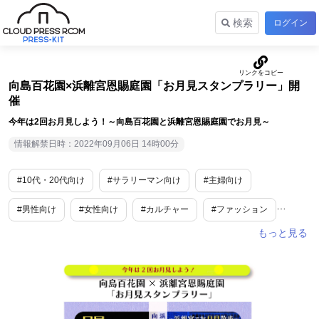
検索
ログイン
向島百花園×浜離宮恩賜庭園「お月見スタンプラリー」開
催
今年は2回お月見しよう！～向島百花園と浜離宮恩賜庭園でお月見～
情報解禁日時：2022年09月06日 14時00分
#10代・20代向け
#サラリーマン向け
#主婦向け
#男性向け
#女性向け
#カルチャー
#ファッション
#アート・演劇
#地域限定
#期間限定
#限定
#コラボ
#秋
#東京