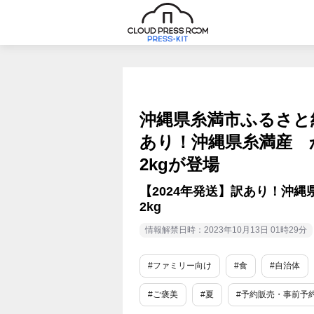
沖縄県糸満市ふるさと納
あり！沖縄県糸満産 
2kgが登場
【2024年発送】訳あり！沖
2kg
情報解禁日時：2023年10月13日 01時29分
#ファミリー向け
#食
#自治体
#ご褒美
#夏
#予約販売・事前予