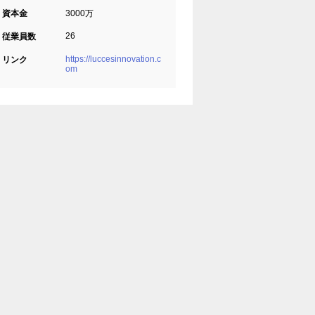
資本金
3000万
26
従業員数
https://luccesinnovation.c
リンク
om