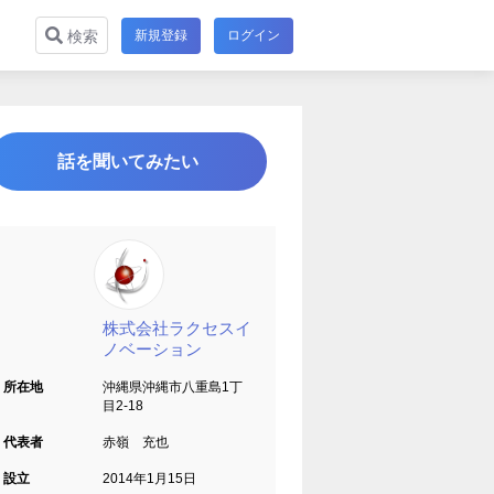
新規登録
ログイン
検索
話を聞いてみたい
株式会社ラクセスイ
ノベーション
所在地
沖縄県沖縄市八重島1丁
目2-18
代表者
赤嶺 充也
設立
2014年1月15日