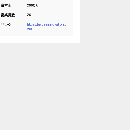
資本金
3000万
26
従業員数
https://luccesinnovation.c
リンク
om