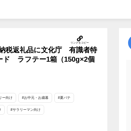
納税返礼品に文化庁 有識者特
ド ラフテー1箱（150g×2個
リー向け
#お中元・お歳暮
#夏バテ
け
#サラリーマン向け