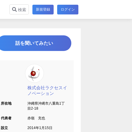
新規登録
ログイン
検索
話を聞いてみたい
株式会社ラクセスイ
ノベーション
所在地
沖縄県沖縄市八重島1丁
目2-18
代表者
赤嶺 充也
設立
2014年1月15日