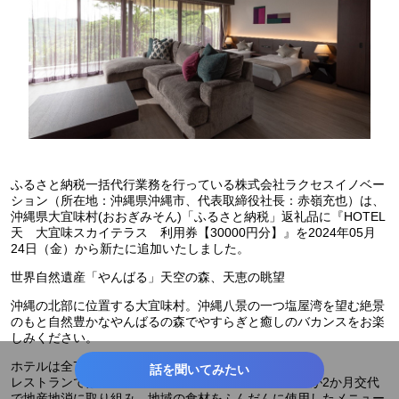
ふるさと納税一括代行業務を行っている株式会社ラクセスイノベー
ション（所在地：沖縄県沖縄市、代表取締役社長：赤嶺充也）は、
沖縄県大宜味村(おおぎみそん)「ふるさと納税」返礼品に『HOTEL
天 大宜味スカイテラス 利用券【30000円分】』を2024年05月
24日（金）から新たに追加いたしました。
世界自然遺産「やんばる」天空の森、天恵の眺望
沖縄の北部に位置する大宜味村。沖縄八景の一つ塩屋湾を望む絶景
のもと自然豊かなやんばるの森でやすらぎと癒しのバカンスをお楽
しみください。
ホテルは全7室、それぞれ広々としたコンセプトルーム。
話を聞いてみたい
レストランではフレンチ・イタリアン・中華のシェフが2か月交代
で地産地消に取り組み、地域の食材をふんだんに使用したメニュー