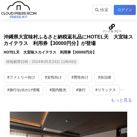
検索
ログイン
沖縄県大宜味村ふるさと納税返礼品にHOTEL天 大宜味ス
カイテラス 利用券【30000円分】が登場
HOTEL天 大宜味スカイテラス 利用券【30000円分】
情報解禁日時：2024年05月24日 11時49分
#ファミリー向け
#女性向け
#男性向け
#自治体
#旅行/お出かけ情報
#国内観光
#旅行
#リラックス
#沖縄
#ご褒美