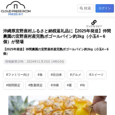
検索
ログイン
沖縄県宜野座村ふるさと納税返礼品に【2025年発送】仲間
農園の宜野座村産完熟ボゴールパイン約3kg（小玉4～6
個）が登場
【2025年発送】仲間農園の宜野座村産完熟ボゴールパイン約3kg（小玉4～6
個）
情報解禁日時：2024年11月15日 14時10分
#ファミリー向け
#食
#自治体
#グルメ
#スイーツ
#期間限定
#数量限定
#沖縄
#夏
#旬