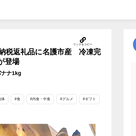
納税返礼品に名護市産 冷凍完
が登場
ナナ1kg
治体
#食
#内食・中食
#グルメ
#ギフト