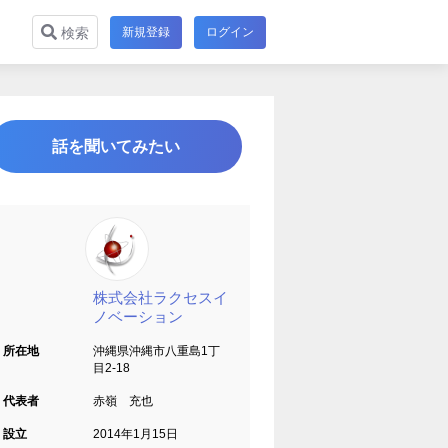
新規登録
ログイン
検索
話を聞いてみたい
株式会社ラクセスイ
ノベーション
所在地
沖縄県沖縄市八重島1丁
目2-18
代表者
赤嶺 充也
設立
2014年1月15日