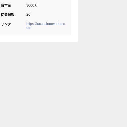
資本金
3000万
26
従業員数
https://luccesinnovation.c
リンク
om