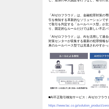
し、追加の本人認証を行うなど、取引の安
「AIゼロフラウド」は、金融犯罪対策の専
引を検知する革新的なソリューションです
て取引を判定する「ルールベース型」が主
り、固定的なルールだけでは新しい不正パ
「AIゼロフラウド」は、AIを活用して過
対策センターが収集する最新の犯罪情報を
来のルールベース型では見逃されやすかっ
■
AI不正取引検知サービス：AIゼロフラウ
https://www.lac.co.jp/solution_product/zero