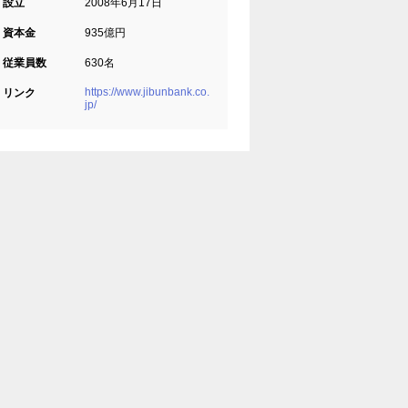
設立
2008年6月17日
資本金
935億円
従業員数
630名
https://www.jibunbank.co.
リンク
jp/