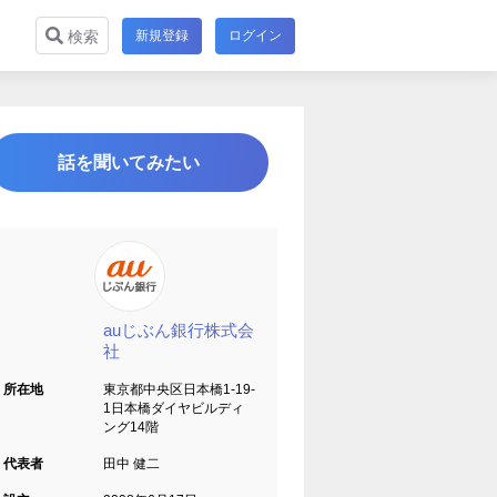
新規登録
ログイン
検索
話を聞いてみたい
auじぶん銀行株式会
社
所在地
東京都中央区日本橋1-19-
1日本橋ダイヤビルディ
ング14階
代表者
田中 健二