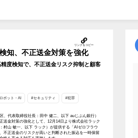
ム検知、不正送金対策を強化
高精度検知で、不正送金リスク抑制と顧客
#ロボット・AI
#セキュリティ
#犯罪
区、代表取締役社長：田中 健二、以下 auじぶん銀行）
正送金対策の強化として、12月14日より株式会社ラック
村山 敏一、以下 ラック）が提供する「AIゼロフラウ
、不正送金のリスクが高いと判断された振込を一時保留