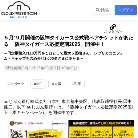
検索
ログイン
５月⁻９月開催の阪神タイガース公式戦ペアチケットがあた
る 「阪神タイガース応援定期2025」開催中！
～円定期預入れ10万円を１口として最大５回抽せん、 レプリカユニフォー
ム・キャップを含め合計1,000名さまにあたる～
情報解禁日時：2025年03月07日 10時00分
#スポーツ
#大阪
#兵庫
#toC
auじぶん銀行株式会社（本社:東京都中央区、代表取締役社長:田中
健二、以下 auじぶん銀行）は、「阪神タイガース応援定期2025(以
下、本キャンペーン)」を開催中です。