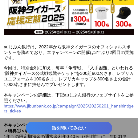
auじぶん銀行は、2022年から阪神タイガースのオフィシャルスポ
ンサーを務めており、本キャンペーンの開催は3年ぶり2回目の実施
です。
今回は、特別金利に加え、毎年「争奪戦」「入手困難」といわれる
“阪神タイガース公式戦観戦チケット”を300組600名さま、レプリカ
ユニフォームを100名さま、レプリカキャップを300名さまの合計
1,000名さまに抽せんでプレゼントします。
本キャンペーンの詳細は、下記auじぶん銀行のウェブサイトをご参
照ください。
https://www.jibunbank.co.jp/campaign/2025/20250201_hanshintige
rs_ticket/
本キャンペーンについて
話を聞いてみたい
＜特典①＞特別金利 年0.41％（税引前）
1年もの円定期預金の通常金利年0.40％（税引前）に、年0.01％